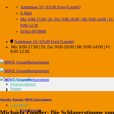
Zum
Amtstrasse 16 | 03149 Forst (Lausitz)
Inhalt
E-Mail
springen
Mo: 9:00-17:00 | Di, Do: 9:00-18:00 | Mi: 9:00-14:00 | Fr:
9:00-12:30
03562-6970880
Amtstrasse 16 | 03149 Forst (Lausitz)
Mo: 9:00-17:00 | Di, Do: 9:00-18:00 | Mi: 9:00-14:00 | Fr:
9:00-12:30
Eventagentur
Ferienwohnung
Partner
Aktuelles
,
Künstler
,
MIWE-Entertainment
Leistungen
Ergotherapie
Michaela Zondler: Die Schlagerstimme von