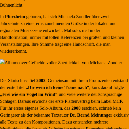
In
Pforzheim
geboren, hat sich Michaela Zondler über zwei
Jahrzehnte zu einer ernstzunehmenden Größe in der lokalen und
regionalen Musikszene entwickelt. Mal solo, mal in der
Bandformation, immer mit tollen Referenzen bei großen und kleinen
Veranstaltungen. Ihre Stimme trägt eine Handschrift, die man
wiedererkennt.
Der Startschuss fiel
2002
. Gemeinsam mit ihrem Produzenten entstand
der erste Titel
„Dir wein ich keine Träne nach“
, kurz darauf folgte
„Frei wie ein Vogel im Wind“
und viele weitere deutschsprachige
Schlager. Daraus erwuchs der erste Plattenvertrag beim Label MCP.
Für ihr erstes eigenes Solo-Album, das
2008
erschien, schrieb kein
Geringerer als der bekannte Textautor
Dr. Bernd Meinunger
exklusiv
alle Texte zu den Kompositionen. Dazu entstanden mehrere
Musikvideos, die ihr auch Auftritte im privaten Fernsehen einbrachten.