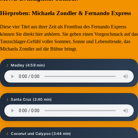
Hörproben: Michaela Zondler & Fernando Express
Diese vier Titel aus ihrer Zeit als Frontfrau des Fernando Express
können Sie direkt hier anhören. Sie geben einen Vorgeschmack auf das
Tanzschlager-Gefühl voller Sommer, Sonne und Lebensfreude, das
Michaela Zondler auf die Bühne bringt.
♪
Medley (4:59 min)
♪
Santa Cruz (3:40 min)
♪
Coconut und Calypso (3:44 min)