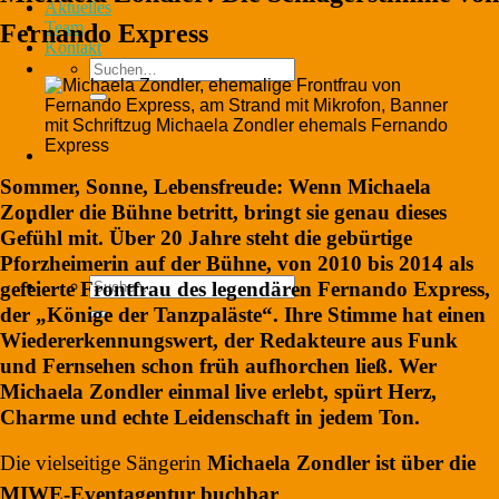
Aktuelles
Team
Fernando Express
Kontakt
Suchen
nach:
Sommer, Sonne, Lebensfreude: Wenn Michaela
Zondler die Bühne betritt, bringt sie genau dieses
Gefühl mit. Über 20 Jahre steht die gebürtige
Pforzheimerin auf der Bühne, von 2010 bis 2014 als
Suchen
gefeierte Frontfrau des legendären Fernando Express,
nach:
der „Könige der Tanzpaläste“. Ihre Stimme hat einen
Wiedererkennungswert, der Redakteure aus Funk
und Fernsehen schon früh aufhorchen ließ. Wer
Michaela Zondler einmal live erlebt, spürt Herz,
Charme und echte Leidenschaft in jedem Ton.
Die vielseitige Sängerin
Michaela Zondler ist über die
MIWE-Eventagentur buchbar
.