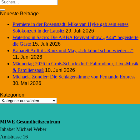
Neueste Beiträge
Premiere in der Rosenstadt: Mike van Hyke gab sein erstes
Solokonzert in der Lausitz
29. Juli 2026
Waterloo in Sacro: Die ABBA Revival Show „A4u“ begeisterte
die Gäste
15. Juli 2026
Kabarett Auftritt: Ranz und May „Ich könnt schon wieder…“
11. Juni 2026
Männertag 2026 in Groß-Schacksdorf: Fahrradtour, Live-Musik
& Familienspaß
10. Juni 2026
Michaela Zondler: Die Schlagerstimme von Fernando Express
30. Mai 2026
Kategorien
Kategorien
MIWE Gesundheitszentrum
Inhaber Michael Weber
Amtstrasse 16